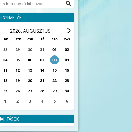
MÉNYNAPTÁR
2026. AUGUSZTUS
KE
SZE
CSÜ
PÉ
SZO
VAS
28
29
30
31
01
02
04
05
06
07
08
09
11
12
13
14
15
16
18
19
20
21
22
23
25
26
27
28
29
30
1
2
3
4
5
6
0
ESEMÉNY
UALITÁSOK