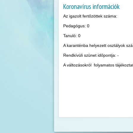
Koronavírus információk
Az igazolt fertőzöttek száma:
Pedagógus: 0
Tanuló: 0
A karanténba helyezett osztályok sz
Rendkívüli szünet időpontja: -
A változásokról folyamatos tájékoztat