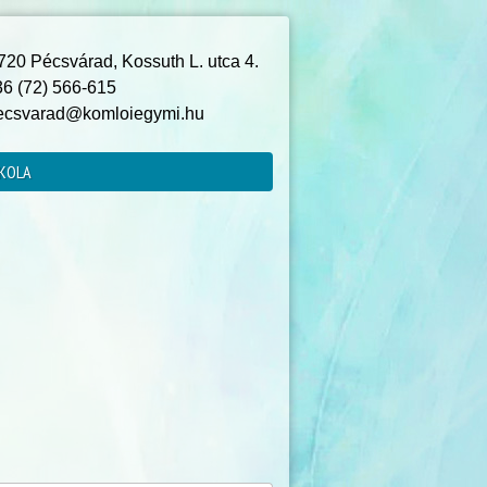
20 Pécsvárad, Kossuth L. utca 4.
6 (72) 566-615
csvarad@komloiegymi.hu
KOLA