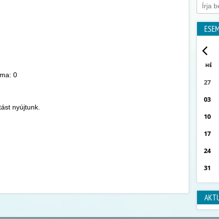
ESE
HÉ
áma: 0
27
03
ást nyújtunk.
10
17
24
31
AKT