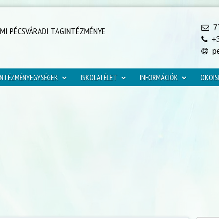
77
YMI PÉCSVÁRADI TAGINTÉZMÉNYE
+3
pe
INTÉZMÉNYEGYSÉGEK
ISKOLAI ÉLET
INFORMÁCIÓK
ÖKOIS