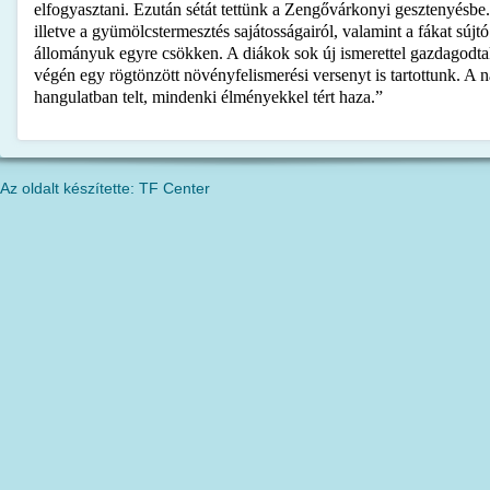
elfogyasztani. Ezután sétát tettünk a Zengővárkonyi gesztenyésbe
illetve a gyümölcstermesztés sajátosságairól, valamint a fákat sújt
állományuk egyre csökken. A diákok sok új ismerettel gazdagodt
végén egy rögtönzött növényfelismerési versenyt is tartottunk. A n
hangulatban telt, mindenki élményekkel tért haza.”
Az oldalt készítette: TF Center