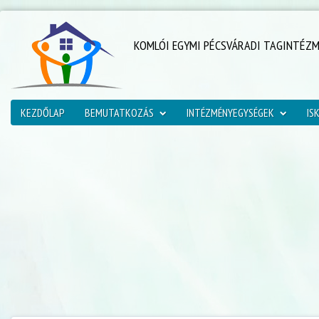
KOMLÓI EGYMI PÉCSVÁRADI TAGINTÉZ
KEZDŐLAP
BEMUTATKOZÁS
INTÉZMÉNYEGYSÉGEK
IS