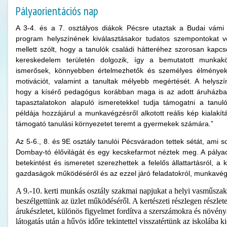
Pályaorientációs nap
A 3-4. és a 7. osztályos diákok Pécsre utaztak a Budai vámi 
program helyszínének kiválasztásakor tudatos szempontokat v
mellett szólt, hogy a tanulók családi hátteréhez szorosan kapcs
kereskedelem területén dolgozik, így a bemutatott munka
ismerősek, könnyebben értelmezhetők és személyes élményekh
motivációt, valamint a tanultak mélyebb megértését. A helyszín
hogy a kísérő pedagógus korábban maga is az adott áruházban d
tapasztalatokon alapuló ismeretekkel tudja támogatni a tanul
példája hozzájárul a munkavégzésről alkotott reális kép kialakí
támogató tanulási környezetet teremt a gyermekek számára.”
Az 5-6., 8. és 9E osztály tanulói Pécsváradon tettek sétát, ami 
Dombay-tó élővilágát és egy kecskefarmot néztek meg. A pályao
betekintést és ismeretet szerezhettek a felelős állattartásról, a k
gazdaságok működéséről és az ezzel járó feladatokról, munkavég
A 9.-10. kerti munkás osztály szakmai napjukat a helyi vasműszaki
beszélgettünk az üzlet működéséről. A kertészeti részlegen részle
árukészletet, különös figyelmet fordítva a szerszámokra és növén
látogatás után a hűvös időre tekintettel visszatértünk az iskolába ki