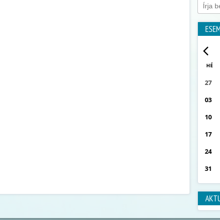
ESE
HÉ
27
03
10
17
24
31
AKT