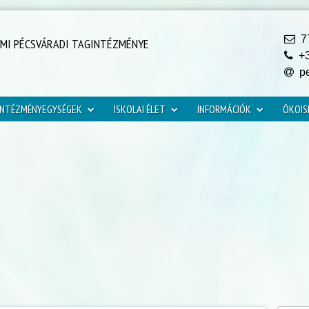
77
YMI PÉCSVÁRADI TAGINTÉZMÉNYE
+3
pe
INTÉZMÉNYEGYSÉGEK
ISKOLAI ÉLET
INFORMÁCIÓK
ÖKOIS