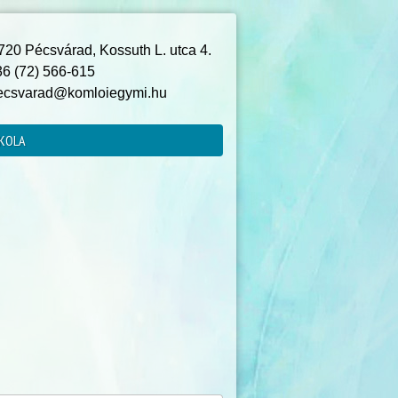
20 Pécsvárad, Kossuth L. utca 4.
6 (72) 566-615
csvarad@komloiegymi.hu
KOLA