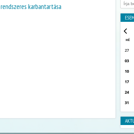
rendszeres karbantartása
ESE
HÉ
27
03
10
17
24
31
AKT