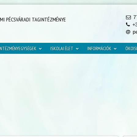
77
YMI PÉCSVÁRADI TAGINTÉZMÉNYE
+3
pe
INTÉZMÉNYEGYSÉGEK
ISKOLAI ÉLET
INFORMÁCIÓK
ÖKOIS