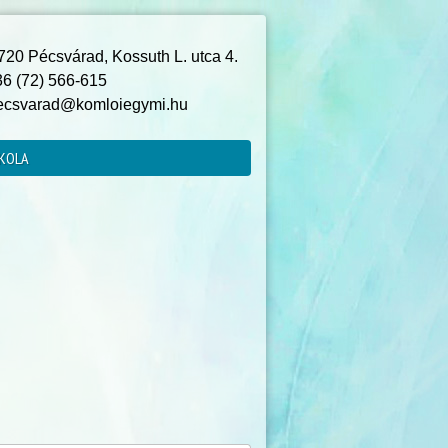
20 Pécsvárad, Kossuth L. utca 4.
6 (72) 566-615
csvarad@komloiegymi.hu
KOLA