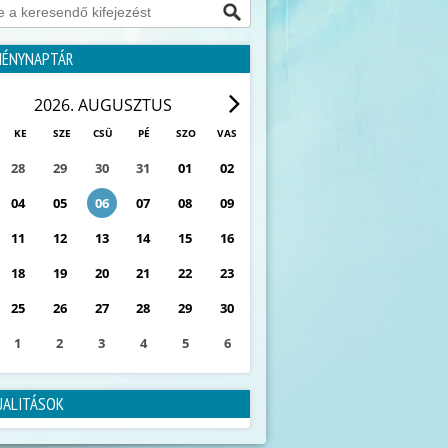
MÉNYNAPTÁR
2026. AUGUSZTUS
KE
SZE
CSÜ
PÉ
SZO
VAS
28
29
30
31
01
02
04
05
06
07
08
09
11
12
13
14
15
16
18
19
20
21
22
23
25
26
27
28
29
30
1
2
3
4
5
6
0
ESEMÉNY
UALITÁSOK