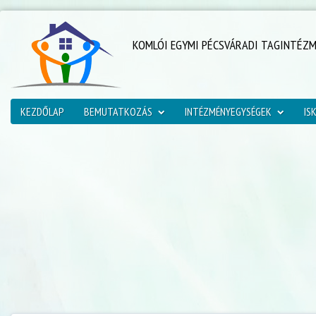
KOMLÓI EGYMI PÉCSVÁRADI TAGINTÉZ
KEZDŐLAP
BEMUTATKOZÁS
INTÉZMÉNYEGYSÉGEK
IS