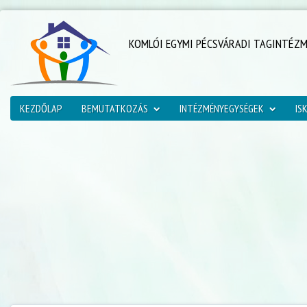
KOMLÓI EGYMI PÉCSVÁRADI TAGINTÉZ
KEZDŐLAP
BEMUTATKOZÁS
INTÉZMÉNYEGYSÉGEK
IS