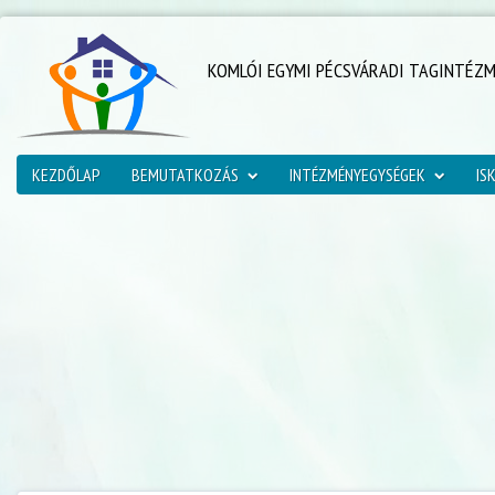
KOMLÓI EGYMI PÉCSVÁRADI TAGINTÉZ
KEZDŐLAP
BEMUTATKOZÁS
INTÉZMÉNYEGYSÉGEK
IS