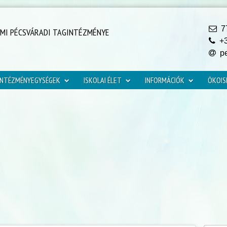
77
YMI PÉCSVÁRADI TAGINTÉZMÉNYE
+3
pe
INTÉZMÉNYEGYSÉGEK
ISKOLAI ÉLET
INFORMÁCIÓK
ÖKOIS