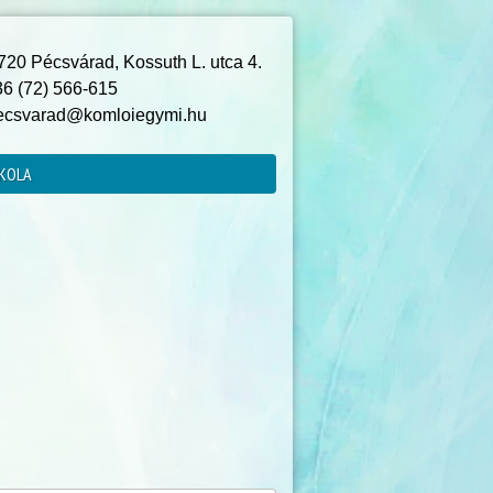
20 Pécsvárad, Kossuth L. utca 4.
6 (72) 566-615
csvarad@komloiegymi.hu
KOLA