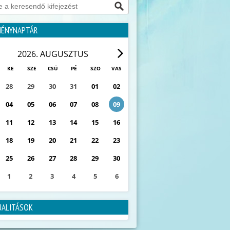
MÉNYNAPTÁR
2026. AUGUSZTUS
KE
SZE
CSÜ
PÉ
SZO
VAS
28
29
30
31
01
02
04
05
06
07
08
09
11
12
13
14
15
16
18
19
20
21
22
23
25
26
27
28
29
30
1
2
3
4
5
6
0
ESEMÉNY
UALITÁSOK