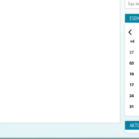
ESE
HÉ
27
03
10
17
24
31
AKT