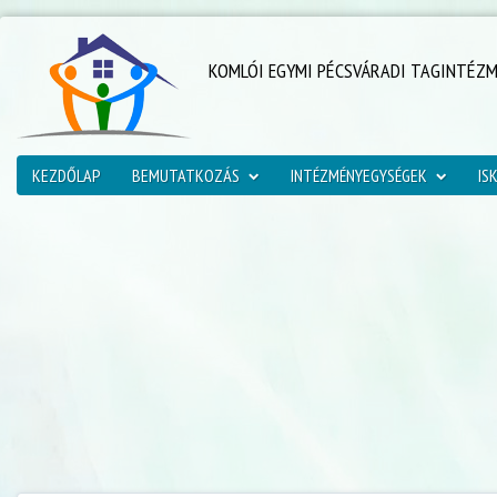
KOMLÓI EGYMI PÉCSVÁRADI TAGINTÉZ
KEZDŐLAP
BEMUTATKOZÁS
INTÉZMÉNYEGYSÉGEK
IS