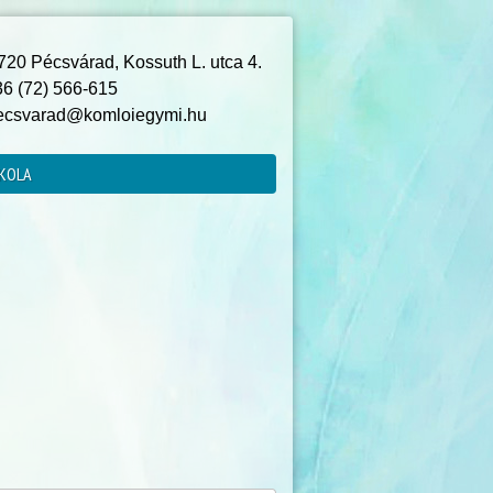
20 Pécsvárad, Kossuth L. utca 4.
6 (72) 566-615
csvarad@komloiegymi.hu
KOLA