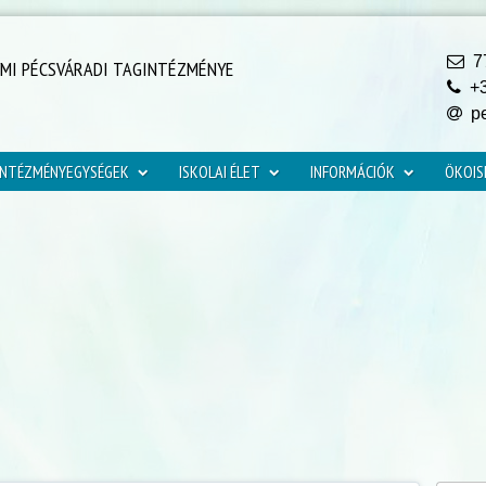
77
YMI PÉCSVÁRADI TAGINTÉZMÉNYE
+3
pe
INTÉZMÉNYEGYSÉGEK
ISKOLAI ÉLET
INFORMÁCIÓK
ÖKOIS