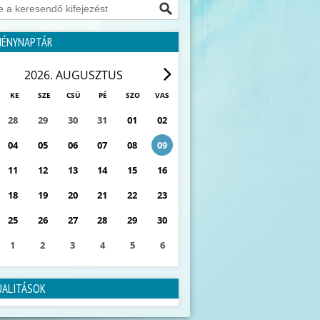
MÉNYNAPTÁR
2026. AUGUSZTUS
KE
SZE
CSÜ
PÉ
SZO
VAS
28
29
30
31
01
02
04
05
06
07
08
09
11
12
13
14
15
16
18
19
20
21
22
23
25
26
27
28
29
30
1
2
3
4
5
6
0
ESEMÉNY
UALITÁSOK