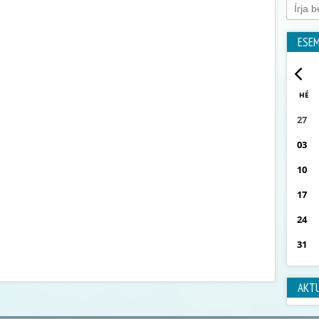
ESE
HÉ
27
03
10
17
24
31
AKT