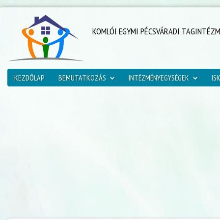
KOMLÓI EGYMI PÉCSVÁRADI TAGINTÉZ
KEZDŐLAP
BEMUTATKOZÁS
INTÉZMÉNYEGYSÉGEK
IS