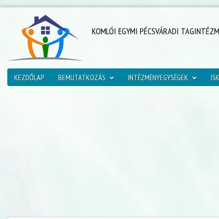
KOMLÓI EGYMI PÉCSVÁRADI TAGINTÉZ
KEZDŐLAP
BEMUTATKOZÁS
INTÉZMÉNYEGYSÉGEK
IS