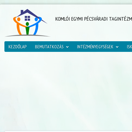
KOMLÓI EGYMI PÉCSVÁRADI TAGINTÉZ
KEZDŐLAP
BEMUTATKOZÁS
INTÉZMÉNYEGYSÉGEK
IS