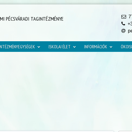
77
YMI PÉCSVÁRADI TAGINTÉZMÉNYE
+3
pe
INTÉZMÉNYEGYSÉGEK
ISKOLAI ÉLET
INFORMÁCIÓK
ÖKOIS