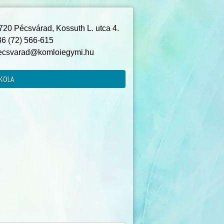
20 Pécsvárad, Kossuth L. utca 4.
6 (72) 566-615
csvarad@komloiegymi.hu
KOLA