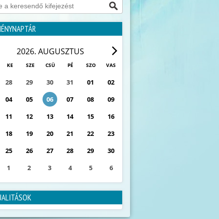
MÉNYNAPTÁR
2026. AUGUSZTUS
KE
SZE
CSÜ
PÉ
SZO
VAS
28
29
30
31
01
02
04
05
06
07
08
09
11
12
13
14
15
16
18
19
20
21
22
23
25
26
27
28
29
30
1
2
3
4
5
6
0
ESEMÉNY
UALITÁSOK