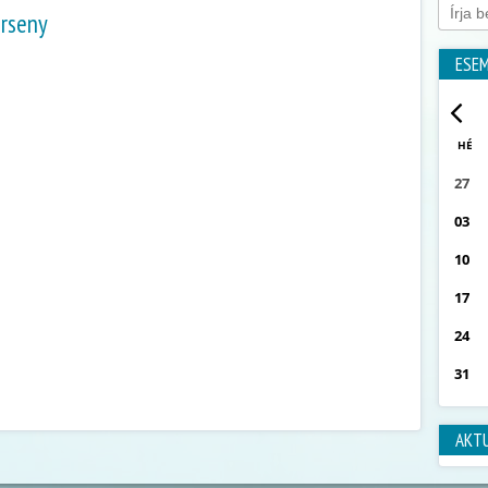
erseny
ESE
HÉ
27
03
10
17
24
31
AKT