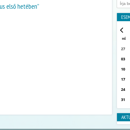
ius első hetében”
ESE
HÉ
27
03
10
17
24
31
AKT