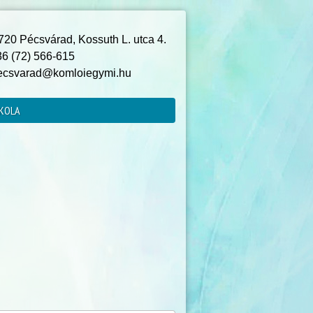
20 Pécsvárad, Kossuth L. utca 4.
6 (72) 566-615
csvarad@komloiegymi.hu
KOLA