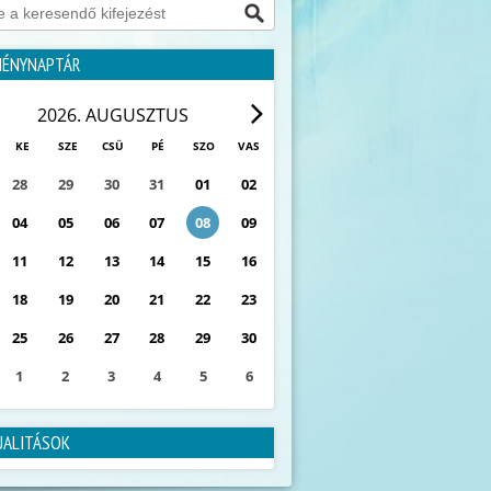
MÉNYNAPTÁR
2026. AUGUSZTUS
KE
SZE
CSÜ
PÉ
SZO
VAS
28
29
30
31
01
02
04
05
06
07
08
09
11
12
13
14
15
16
18
19
20
21
22
23
25
26
27
28
29
30
1
2
3
4
5
6
0
ESEMÉNY
UALITÁSOK