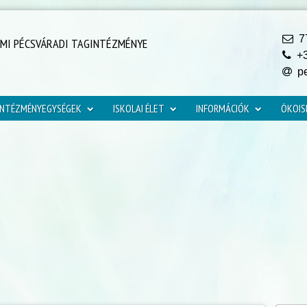
77
YMI PÉCSVÁRADI TAGINTÉZMÉNYE
+3
pe
INTÉZMÉNYEGYSÉGEK
ISKOLAI ÉLET
INFORMÁCIÓK
ÖKOIS